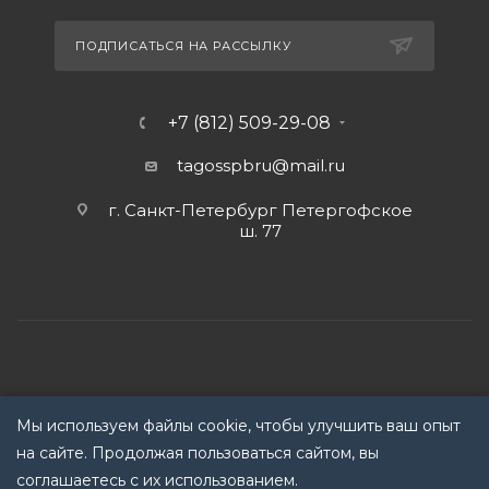
ПОДПИСАТЬСЯ НА РАССЫЛКУ
+7 (812) 509-29-08
tagosspbru@mail.ru
г. Санкт-Петербург Петергофское
ш. 77
Мы используем файлы cookie, чтобы улучшить ваш опыт
2026 © Запорная трубопроводная арматура
Политика
на сайте. Продолжая пользоваться сайтом, вы
обработки данных
Компания оставляет за собой право
соглашаетесь с их использованием.
вносить изменения без предварительного уведомленияч!