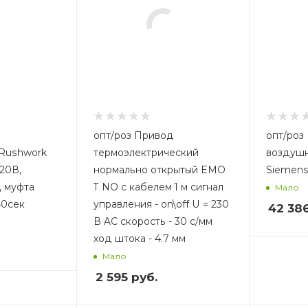
опт/роз Привод
опт/роз Привод
 Rushwork
термоэлектрический
воздушн
220В,
нормально открытый EMO
Siemens
, муфта
T NO с кабелем 1 м сигнал
Мало
40сек
управления - on\off U = 230
42 38
В AC скорость - 30 с/мм
ход штока - 4.7 мм
Мало
2 595
руб.