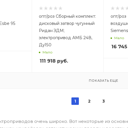
опт/роз Сборный комплект:
опт/роз Привод
Esbe 95
дисковый затвор чугунный
воздушн
Ридан ЗДМ;
Siemens
электропривод АМБ 24В,
Мало
Ду150
16 745
Мало
111 918
руб.
ПОКАЗАТЬ ЕЩЕ
1
2
3
троприводов очень широко. Вот некоторые из основ