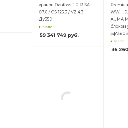
кранов Danfoss JiP-R SA
Premium
07.6 / GS 125.3 / VZ 4.3
WW + Э
Ду350
AUMA MA
блоком 
Мало
3ф*380В
59 341 749
руб.
Мало
36 26