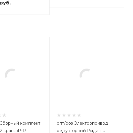
руб.
опт/роз Электропривод
 кран JiP-R
редукторный Ридан с