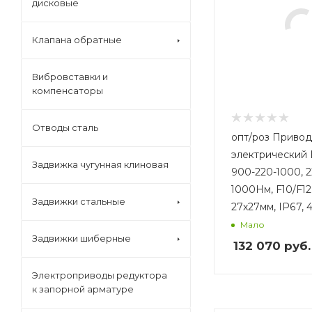
дисковые
Клапана обратные
Вибровставки и
компенсаторы
Отводы сталь
опт/роз Привод
электрический
Задвижка чугунная клиновая
900-220-1000, 
1000Нм, F10/F12
Задвижки стальные
27х27мм, IP67, 
Мало
Задвижки шиберные
132 070
руб.
Электроприводы редуктора
к запорной арматуре