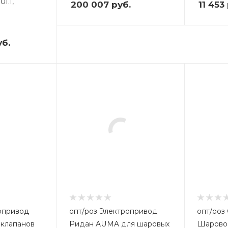
1.1,
200 007
руб.
11 453
б.
опт/роз Электропривод
опт/роз Сборный комплект:
 клапанов
Ридан AUMA для шаровых
Шаровой