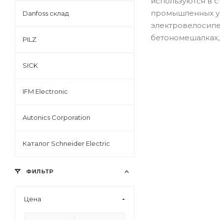
используются в с
промышленных ус
Danfoss склад
электровелосипе
бетономешалках,
PILZ
SICK
IFM Electronic
Autonics Corporation
Каталог Schneider Electric
ФИЛЬТР
Цена