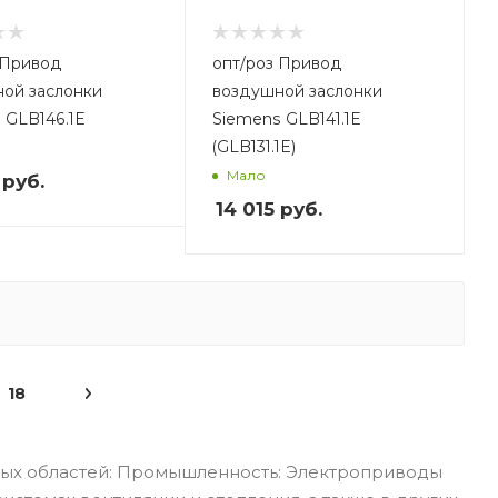
опт/роз Привод
ой заслонки
воздушной заслонки
 GLB146.1E
Siemens GLB141.1E
(GLB131.1E)
Мало
руб.
14 015
руб.
18
ных областей: Промышленность: Электроприводы