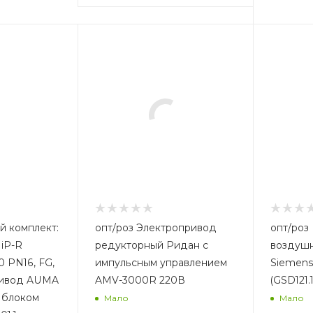
опт/роз Электропривод
опт/роз Привод
iP-R
редукторный Ридан с
воздушн
 PN16, FG,
импульсным управлением
Siemens
ривод AUMA
AMV-3000R 220В
(GSD121.
с блоком
Мало
Мало