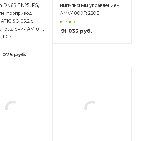
 DN65 PN25, FG,
импульсным управлением
лектропривод
AMV-1000R 220В
TIC SQ 05.2 с
Мало
управления АМ 01.1,
91 035
руб.
, F07
0 075
руб.