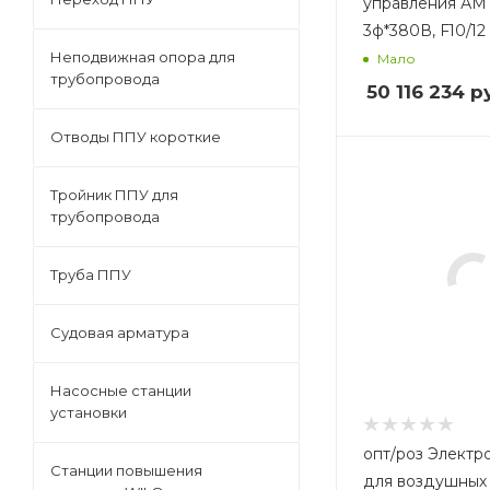
управления АМ 0
3ф*380В, F10/12
Неподвижная опора для
Мало
трубопровода
50 116 234
ру
Отводы ППУ короткие
Тройник ППУ для
трубопровода
Труба ППУ
Судовая арматура
Насосные станции
установки
опт/роз Электропривод
Станции повышения
для воздушных