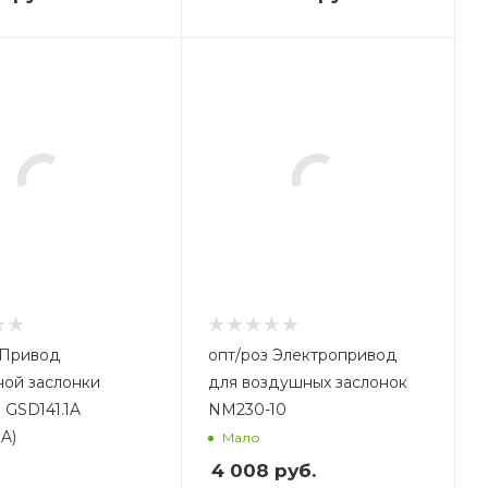
опт/роз Электропривод
ой заслонки
для воздушных заслонок
 GSD141.1A
NM230-10
1A)
Мало
4 008
руб.