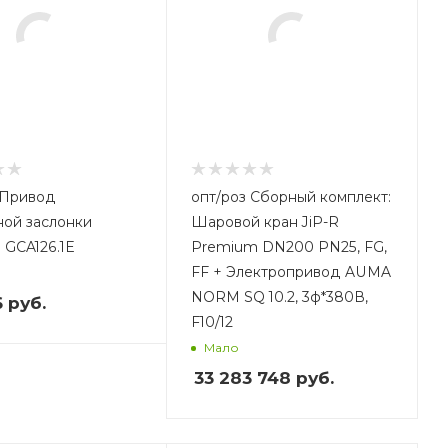
опт/роз Сборный комплект:
ой заслонки
Шаровой кран JiP-R
 GCA126.1E
Premium DN200 PN25, FG,
FF + Электропривод AUMA
NORM SQ 10.2, 3ф*380В,
6
руб.
F10/12
Мало
33 283 748
руб.