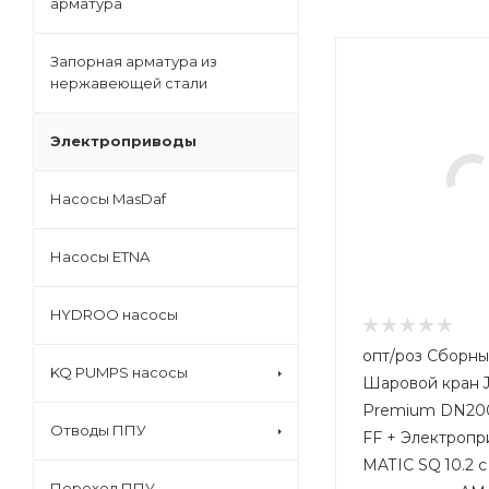
арматура
Запорная арматура из
нержавеющей стали
Электроприводы
Насосы MasDaf
Насосы ETNA
HYDROO насосы
опт/роз Сборный комплект:
KQ PUMPS насосы
Шаровой кран J
Premium DN200
Отводы ППУ
FF + Электроп
MATIC SQ 10.2 
Переход ППУ