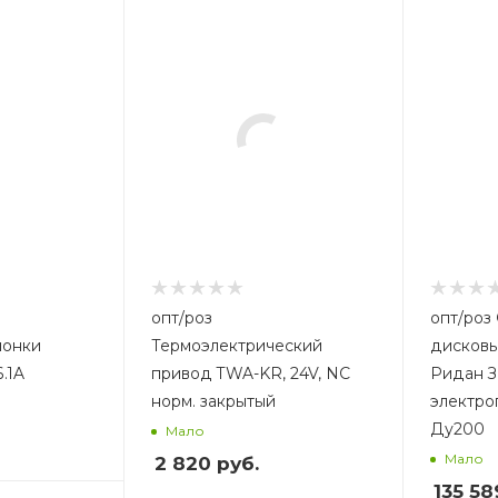
опт/роз
опт/роз Сборный комплект:
лонки
Термоэлектрический
дисковы
.1A
привод TWA-KR, 24V, NC
Ридан 
норм. закрытый
электро
Ду200
Мало
Мало
2 820
руб.
135 58