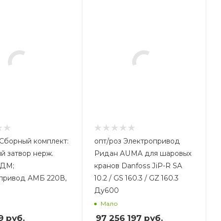
опт/роз Электропривод
й затвор нерж.
Ридан AUMA для шаровых
ЗДМ;
кранов Danfoss JiP-R SA
привод АМБ 220В,
10.2 / GS 160.3 / GZ 160.3
Ду600
Мало
9
руб.
97 256 197
руб.