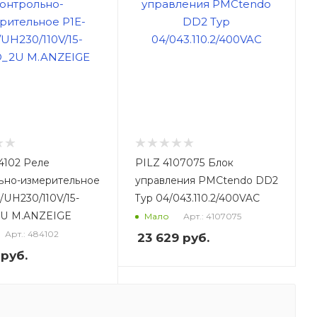
4102 Реле
PILZ 4107075 Блок
ьно-измерительное
управления PMCtendo DD2
/UH230/110V/15-
Typ 04/043.110.2/400VAC
2U M.ANZEIGE
Арт.: 4107075
Мало
Арт.: 484102
23 629
руб.
руб.