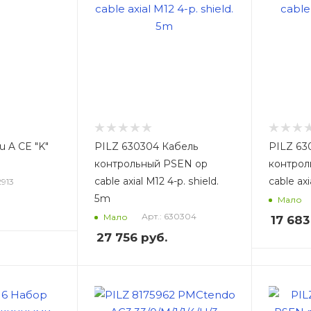
u A CE "K"
PILZ 630304 Кабель
PILZ 63
контрольный PSEN op
контрол
cable axial M12 4-p. shield.
cable ax
2913
5m
Мало
Арт.: 630304
Мало
17 683
27 756
руб.