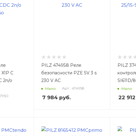
еле
PILZ 474958 Реле
PILZ 37
 X1P C
безопасности PZE 5V 3 s
контрол
 2n/o
230 V AC
SI611D/
Арт.: 474958
Мало
Мало
87950
7 984
руб.
22 912