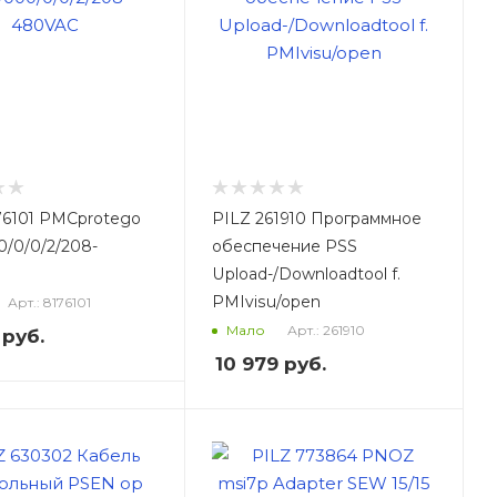
76101 PMCprotego
PILZ 261910 Программное
0/0/0/2/208-
обеспечение PSS
Upload-/Downloadtool f.
PMIvisu/open
Арт.: 8176101
Арт.: 261910
Мало
руб.
10 979
руб.