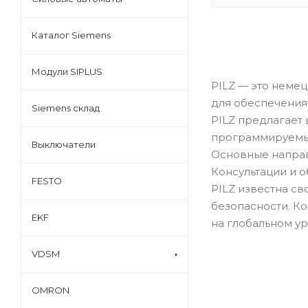
Каталог Siemens
Модули SIPLUS
PILZ — это неме
для обеспечения
Siemens склад
PILZ предлагает 
программируемые
Выключатели
Основные направ
Консультации и 
FESTO
PILZ известна с
безопасности. К
EKF
на глобальном ур
VDSM
OMRON