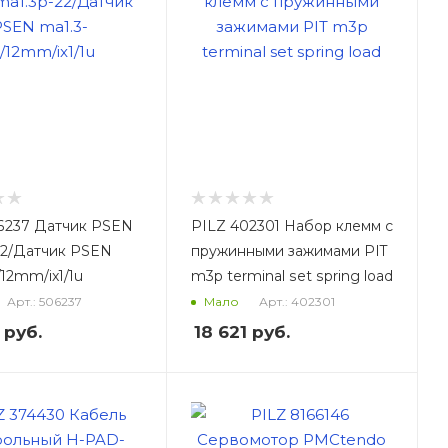
6237 Датчик PSEN
PILZ 402301 Набор клемм с
22/Датчик PSEN
пружинными зажимами PIT
/12mm/ix1/1u
m3p terminal set spring load
Арт.: 506237
Арт.: 402301
Мало
руб.
18 621
руб.