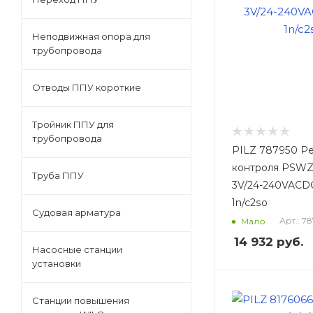
Неподвижная опора для
трубопровода
Отводы ППУ короткие
Тройник ППУ для
трубопровода
PILZ 787950 Р
контроля PSWZ
Труба ППУ
3V/24-240VACDC
1n/c2so
Судовая арматура
Арт.: 7
Мало
14 932
руб.
Насосные станции
установки
Станции повышения