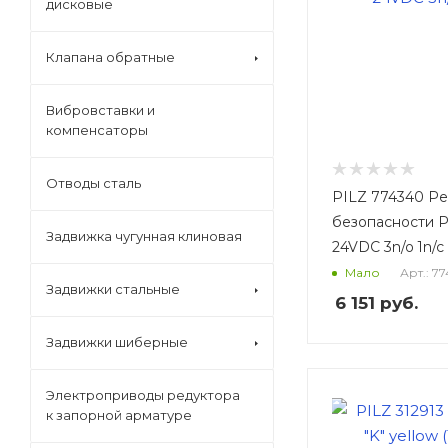
дисковые
Клапана обратные
Вибровставки и
компенсаторы
Отводы сталь
PILZ 774340 Р
безопасности P
Задвижка чугунная клиновая
24VDC 3n/o 1n/c
Арт.: 7
Мало
Задвижки стальные
6 151
руб.
Задвижки шиберные
Электроприводы редуктора
к запорной арматуре