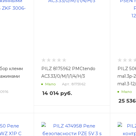
абор клемм
PILZ 8175962 PMCtendo
PILZ 50
зажимами
AC3.33/0/M/1/1/4/H/3
ma1.3p-
ma1.3-12
Арт.: 8175962
Мало
00916
Мало
14 014
руб.
25 536