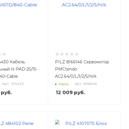
4430 Кабель
PILZ 8166146 Сервомотор
ьный H-PAD-25/15-
PMCtendo
840-Cable
AC2.64/0/L/1/2/5/H/4
Арт.: 374430
Арт.: 8166146
Мало
руб.
12 009
руб.