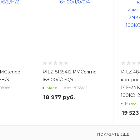
PMCtendo
PILZ 8165412 PMCprimo
PILZ 48
/H/3
16+.00/1/0/0/4
контрол
P1E-2NK
176066
Арт.: 8165412
Мало
100KO_
18 977
руб.
Мало
19 523
ПОКАЗАТЬ ЕЩЕ