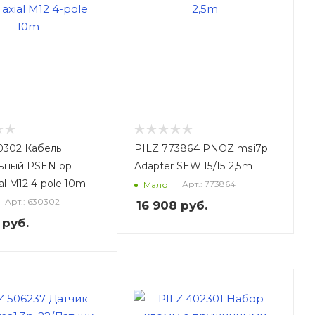
0302 Кабель
PILZ 773864 PNOZ msi7p
ьный PSEN op
Adapter SEW 15/15 2,5m
ial M12 4-pole 10m
Арт.: 773864
Мало
Арт.: 630302
16 908
руб.
руб.