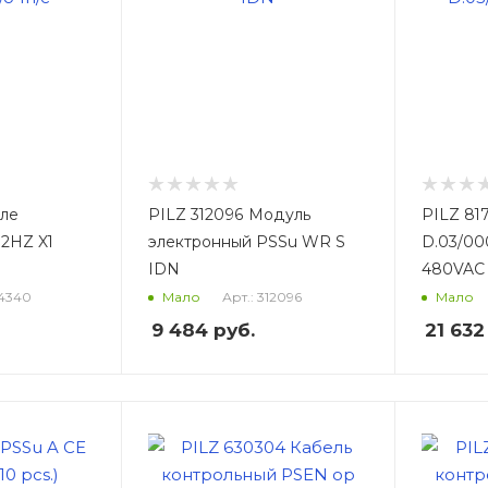
еле
PILZ 312096 Модуль
PILZ 81
2HZ X1
электронный PSSu WR S
D.03/00
IDN
480VAC
74340
Арт.: 312096
Мало
Мало
9 484
руб.
21 632