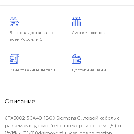
Быстрая доставка по
Система скидок
всей России и СНГ
Качественные детали
Доступные цены
Описание
6FX5002-5CA48-1BG0 Siemens Силовой кабель с
разъемами, удлин. 4x4 c штекер типоразм. 1,5 (от
1ft/1fk к 611/810d/simovert) ul/csa, desina motion-